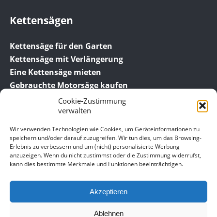
Kettensägen
Kettensäge für den Garten
Kettensäge mit Verlängerung
Eine Kettensäge mieten
Gebrauchte Motorsäge kaufen
Cookie-Zustimmung
verwalten
Wir verwenden Technologien wie Cookies, um Geräteinformationen zu
speichern und/oder darauf zuzugreifen. Wir tun dies, um das Browsing-
Erlebnis zu verbessern und um (nicht) personalisierte Werbung
anzuzeigen. Wenn du nicht zustimmst oder die Zustimmung widerrufst,
© 2016-2026 SägeBob.de der Ratgeber für die
kann dies bestimmte Merkmale und Funktionen beeinträchtigen.
Kettensäge.
Akzeptieren
Datenschutz­erklärung
Impressum
Ablehnen