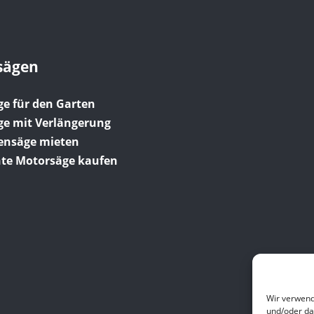
sägen
ge für den Garten
ge mit Verlängerung
tensäge mieten
te Motorsäge kaufen
Wir verwend
und/oder da