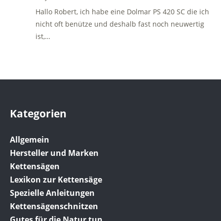
Hallo Robert, ich habe eine Dolmar PS 420 SC die ich
nicht oft benütze und deshalb fast noch neuwertig
ist,…
Kategorien
Allgemein
Hersteller und Marken
Kettensägen
Lexikon zur Kettensäge
Spezielle Anleitungen
Kettensägenschnitzen
Gutes für die Natur tun