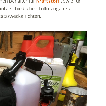
inen Behälter für
Kraftstoff
sowie für
n unterschiedlichen Füllmengen zu
satzzwecke richten.