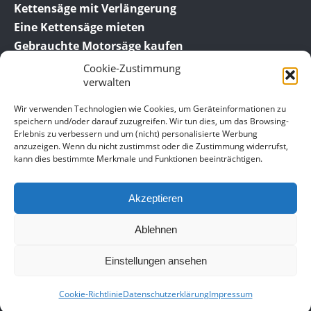
Kettensäge mit Verlängerung
Eine Kettensäge mieten
Gebrauchte Motorsäge kaufen
Cookie-Zustimmung
verwalten
Wir verwenden Technologien wie Cookies, um Geräteinformationen zu
speichern und/oder darauf zuzugreifen. Wir tun dies, um das Browsing-
Erlebnis zu verbessern und um (nicht) personalisierte Werbung
anzuzeigen. Wenn du nicht zustimmst oder die Zustimmung widerrufst,
© 2016-2026 SägeBob.de der Ratgeber für die
kann dies bestimmte Merkmale und Funktionen beeinträchtigen.
Kettensäge.
Akzeptieren
Datenschutz­erklärung
Impressum
Ablehnen
Werbung
Gastartikel
Einstellungen ansehen
Cookie-Richtlinie (EU)
Cookie-Richtlinie
Datenschutz­erklärung
Impressum