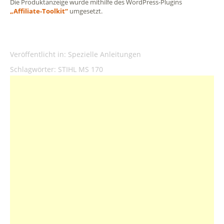
Die Produktanzeige wurde mithilfe des WordPress-Plugins
„Affiliate-Toolkit“
umgesetzt.
Veröffentlicht in:
Spezielle Anleitungen
Schlagwörter:
STIHL MS 170