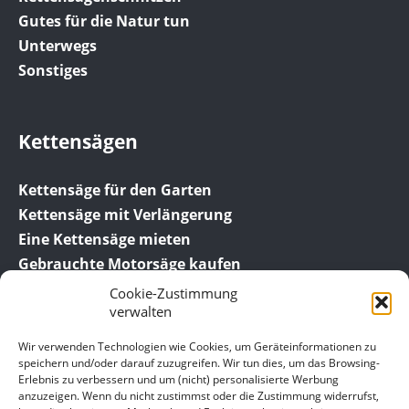
Gutes für die Natur tun
Unterwegs
Sonstiges
Kettensägen
Kettensäge für den Garten
Kettensäge mit Verlängerung
Eine Kettensäge mieten
Gebrauchte Motorsäge kaufen
Cookie-Zustimmung
verwalten
Wir verwenden Technologien wie Cookies, um Geräteinformationen zu
speichern und/oder darauf zuzugreifen. Wir tun dies, um das Browsing-
Erlebnis zu verbessern und um (nicht) personalisierte Werbung
anzuzeigen. Wenn du nicht zustimmst oder die Zustimmung widerrufst,
© 2016-2026 SägeBob.de der Ratgeber für die