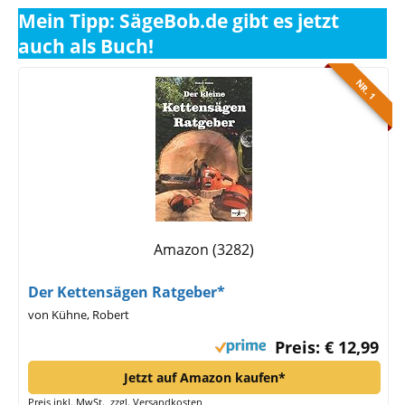
Mein Tipp: SägeBob.de gibt es jetzt
auch als Buch!
NR. 1
Amazon (3282)
Der Kettensägen Ratgeber*
von Kühne, Robert
Preis: € 12,99
Jetzt auf Amazon kaufen*
Preis inkl. MwSt., zzgl. Versandkosten